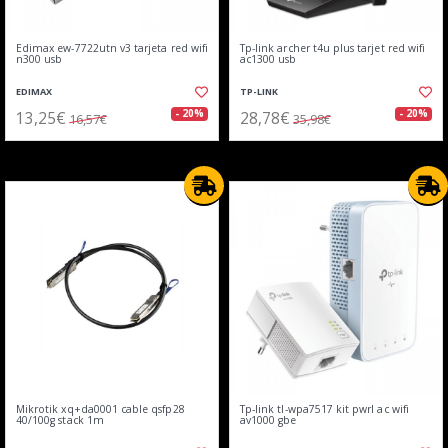
Edimax ew-7722utn v3 tarjeta red wifi
Tp-link archer t4u plus tarjet red wifi
n300 usb
ac1300 usb
EDIMAX
TP-LINK
13,25€
28,78€
- 20%
- 20%
16,57€
35,98€
Mikrotik xq+da0001 cable qsfp28
Tp-link tl-wpa7517 kit pwrl ac wifi
40/100g stack 1m
av1000 gbe