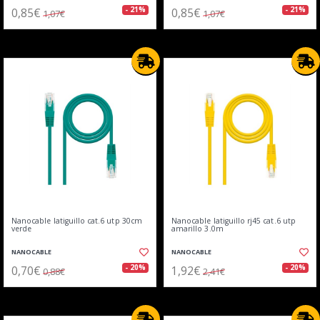
0,85€
0,85€
- 21%
- 21%
1,07€
1,07€
Nanocable latiguillo cat.6 utp 30cm
Nanocable latiguillo rj45 cat.6 utp
verde
amarillo 3.0m
NANOCABLE
NANOCABLE
0,70€
1,92€
- 20%
- 20%
0,88€
2,41€