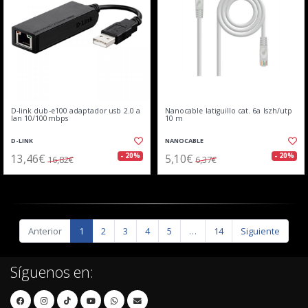
D-link dub-e100 adaptador usb 2.0 a
Nanocable latiguillo cat. 6a lszh/utp
lan 10/100mbps
10 m
D-LINK
NANOCABLE
13,46€
5,10€
- 20%
- 20%
16,82€
6,37€
Anterior
1
2
3
4
5
…
14
Siguiente
Síguenos en: