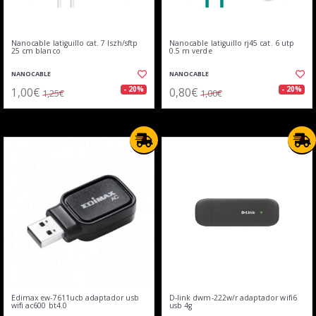
Nanocable latiguillo cat. 7 lszh/sftp
Nanocable latiguillo rj45 cat. 6 utp
25 cm blanco
0.5 m verde
NANOCABLE
NANOCABLE
1,00€
0,80€
- 20%
- 20%
1,25€
1,00€
Edimax ew-7611ucb adaptador usb
D-link dwm-222w/r adaptador wifi6
wifi ac600 bt4.0
usb 4g