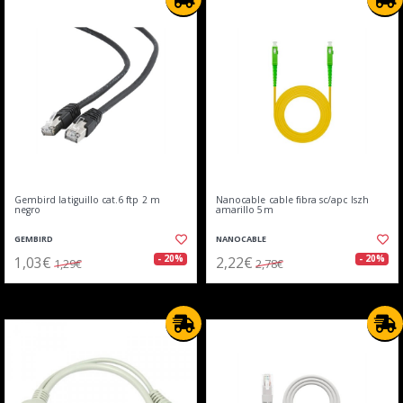
Gembird latiguillo cat.6 ftp 2 m
Nanocable cable fibra sc/apc lszh
negro
amarillo 5m
GEMBIRD
NANOCABLE
1,03€
2,22€
- 20%
- 20%
1,29€
2,78€