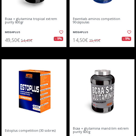
Bcaa + glutamina tropical extrem
Essentials aminos competition
purity 600gr
90cápsulas
MEGAPLUS
MEGAPLUS
49,50€
14,50€
- 9%
- 9%
54,45€
15,95€
Bcaa + glutamina mand-lim extrem
Estoplus competition (30 sobres)
purity 600g