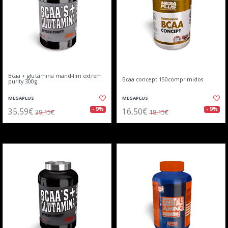
Bcaa + glutamina mand-lim extrem
Bcaa concept 150comprimidos
purity 300g
MEGAPLUS
MEGAPLUS
35,59€
16,50€
- 9%
- 9%
39,15€
18,15€