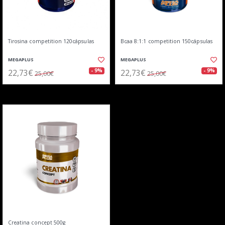
Tirosina competition 120cápsulas
Bcaa 8:1:1 competition 150cápsulas
MEGAPLUS
MEGAPLUS
22,73€
22,73€
- 9%
- 9%
25,00€
25,00€
Creatina concept 500g