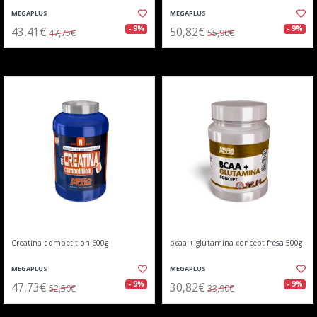
MEGAPLUS
MEGAPLUS
43,41€
50,82€
- 9%
- 9%
47,75€
55,90€
Creatina competition 600g
bcaa + glutamina concept fresa 500g
MEGAPLUS
MEGAPLUS
47,73€
30,82€
- 9%
- 9%
52,50€
33,90€