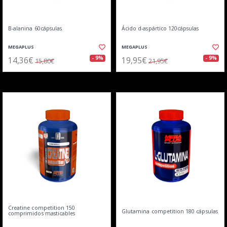
B-alanina 60cápsulas
Ácido d-aspártico 120cápsulas
MEGAPLUS
MEGAPLUS
14,36€
19,95€
- 9%
- 9%
15,80€
21,95€
Creatine competition 150
Glutamina competition 180 cápsulas
comprimidos masticables