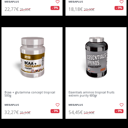
MEGAPLUS
MEGAPLUS
22,77€
18,18€
- 9%
- 9%
25,05€
20,00€
Bcaa + glutamina concept tropical
Essentials aminos tropical fruits
500g
extrem purity 600gr
MEGAPLUS
MEGAPLUS
32,27€
54,45€
- 9%
- 9%
35,50€
59,90€