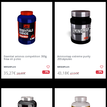
Essential aminos competition 300g
Aminomap extreme purity
fresa en polvo
200cápsulas
MEGAPLUS
MEGAPLUS
35,27€
43,18€
- 9%
- 9%
38,80€
47,50€