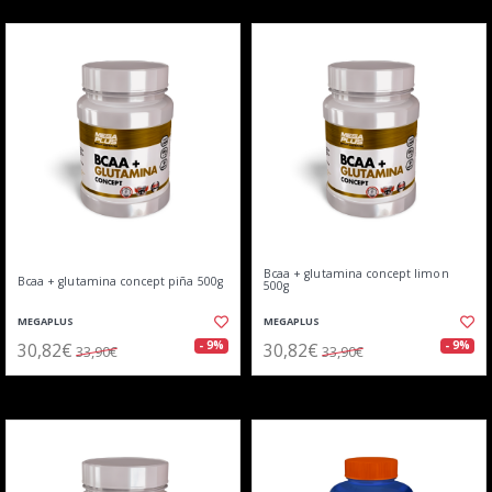
Bcaa + glutamina concept limon
Bcaa + glutamina concept piña 500g
500g
MEGAPLUS
MEGAPLUS
30,82€
30,82€
- 9%
- 9%
33,90€
33,90€