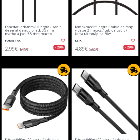
Fonestar jack-mm-1-5 negro / cable
Ksix bxcucc2t5 negro / cable de carga
de señal de audio jack 3'5 mm
y datos 2 metros / usb-c a usb-c /
macho a jack 3'5 mm macho
carga ultrarrápida 60w
FONESTAR
KSIX
2,99€
4,89€
- 29%
- 29%
4,19€
6,85€
Ksix bcl060wat02 negro / cable de
Ksix bcl060was02 negro / cable de