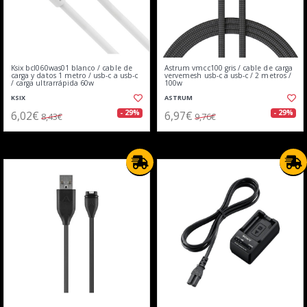
Ksix bcl060was01 blanco / cable de
Astrum vmcc100 gris / cable de carga
carga y datos 1 metro / usb-c a usb-c
vervemesh usb-c a usb-c / 2 metros /
/ carga ultrarrápida 60w
100w
KSIX
ASTRUM
6,02€
6,97€
- 29%
- 29%
8,43€
9,76€