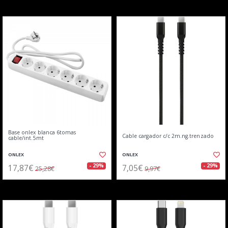
Base onlex blanca 6tomas
Cable cargador c/c 2m.ng.trenzado
cable/int.5mt
ONLEX
ONLEX
17,87€
7,05€
- 29%
- 29%
25,28€
9,97€