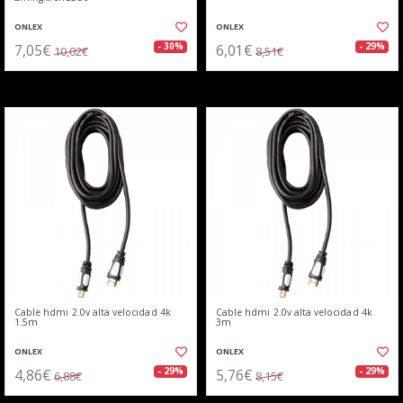
ONLEX
ONLEX
7,05€
6,01€
- 30%
- 29%
10,02€
8,51€
Cable hdmi 2.0v alta velocidad 4k
Cable hdmi 2.0v alta velocidad 4k
1.5m
3m
ONLEX
ONLEX
4,86€
5,76€
- 29%
- 29%
6,88€
8,15€