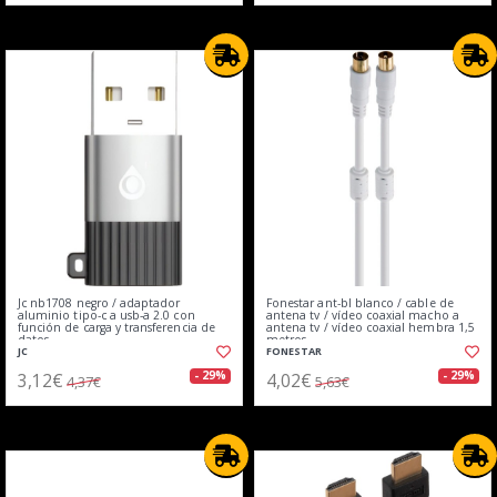
Jc nb1708 negro / adaptador
Fonestar ant-bl blanco / cable de
aluminio tipo-c a usb-a 2.0 con
antena tv / vídeo coaxial macho a
función de carga y transferencia de
antena tv / vídeo coaxial hembra 1,5
datos
metros
JC
FONESTAR
3,12€
4,02€
- 29%
- 29%
4,37€
5,63€