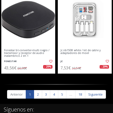
Fonestar bt-converter-multi negro /
Jc nb1508 white / kit de cable y
transmisor y receptor de audio
adaptadores de movil
inalambrico 2 en 1
FONESTAR
JC
43,56€
7,53€
- 29%
- 29%
60,98€
10,54€
Anterior
1
2
3
4
5
…
18
Siguiente
Síguenos en: