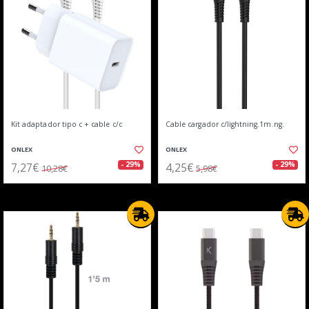
Kit adaptador tipo c + cable c/c
Cable cargador c/lightning.1m.ng.
ONLEX
ONLEX
7,27€
4,25€
- 29%
- 29%
10,28€
5,98€