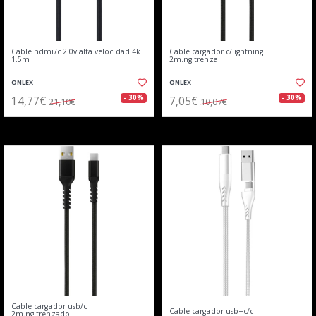
Cable hdmi/c 2.0v alta velocidad 4k
Cable cargador c/lightning
1.5m
2m.ng.trenza.
ONLEX
ONLEX
14,77€
7,05€
- 30%
- 30%
21,10€
10,07€
Cable cargador usb/c
Cable cargador usb+c/c
2m.ng.trenzado