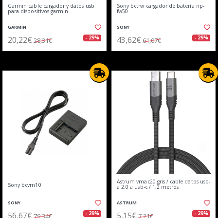
Garmin cable cargador y datos usb
Sony bctrw cargador de batería np-
para dispositivos garmin
fw50
GARMIN
SONY
20,22€
43,62€
- 29%
- 29%
28,31€
61,07€
Astrum vmac20 gris / cable datos usb-
Sony bcvm10
a 2.0 a usb-c / 1,2 metros
SONY
ASTRUM
56,67€
5,15€
- 29%
- 29%
79,34€
7,21€