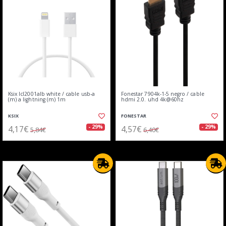
Ksix lcl2001alb white / cable usb-a
Fonestar 7904k-1-5 negro / cable
(m) a lightning (m) 1m
hdmi 2.0. uhd 4k@60hz
KSIX
FONESTAR
4,17€
4,57€
- 29%
- 29%
5,84€
6,40€