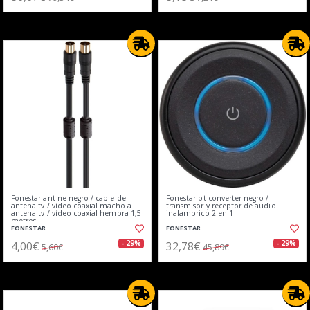
Fonestar ant-ne negro / cable de
Fonestar bt-converter negro /
antena tv / vídeo coaxial macho a
transmisor y receptor de audio
antena tv / vídeo coaxial hembra 1,5
inalambrico 2 en 1
metros
FONESTAR
FONESTAR
4,00€
32,78€
- 29%
- 29%
5,60€
45,89€