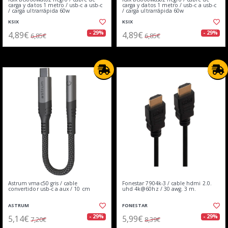
carga y datos 1 metro / usb-c a usb-c
carga y datos 1 metro / usb-c a usb-c
/ carga ultrarrápida 60w
/ carga ultrarrápida 60w
KSIX
KSIX
4,89€
4,89€
- 29%
- 29%
6,85€
6,85€
Astrum vmac50 gris / cable
Fonestar 7904k-3 / cable hdmi 2.0.
convertidor usb-c a aux / 10 cm
uhd 4k@60hz / 30 awg. 3 m.
ASTRUM
FONESTAR
5,14€
5,99€
- 29%
- 29%
7,20€
8,39€