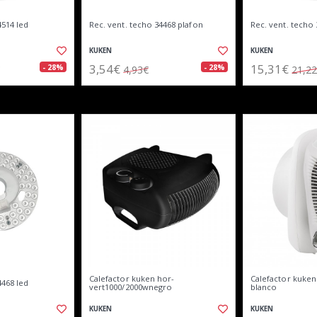
4514 led
Rec. vent. techo 34468 plafon
Rec. vent. techo 
KUKEN
KUKEN
3,54€
15,31€
- 28%
- 28%
4,93€
21,2
Calefactor kuken hor-
Calefactor kuken
4468 led
vert1000/2000wnegro
blanco
KUKEN
KUKEN