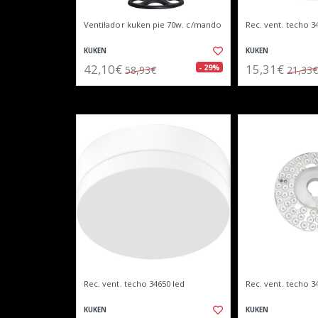
Ventilador kuken pie 70w. c/mando
Rec. vent. techo 3
KUKEN
KUKEN
42,10€
15,31€
- 29%
58,93€
21,33€
Rec. vent. techo 34650 led
Rec. vent. techo 3
KUKEN
KUKEN