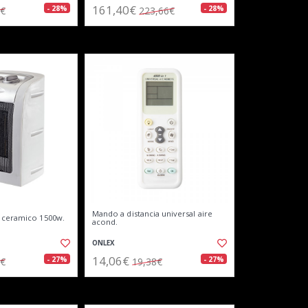
161,40€
- 28%
- 28%
4€
223,66€
Mando a distancia universal aire
 ceramico 1500w.
acond.
ONLEX
14,06€
- 27%
- 27%
0€
19,38€