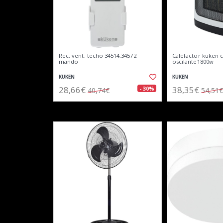
Rec. vent. techo 34514,34572
Calefactor kuken 
mando
oscilante1800w
KUKEN
KUKEN
28,66€
38,35€
- 30%
40,74€
54,51€