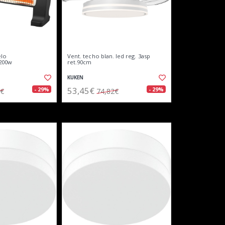
elo
Vent. techo blan. led reg. 3asp
1200w
ret.90cm
KUKEN
53,45€
- 29%
- 29%
3€
74,82€