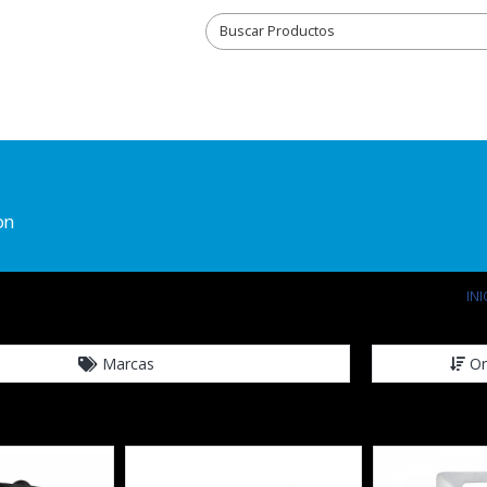
on
INI
Marcas
Or