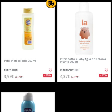
Interapothek Baby Agua de Colonia
Petit cheri colonia 750ml
Infantil 200 m
PETIT CHERI
INTERAPOTHEK
3,99€
4,37€
- 19%
- 17%
4,95€
5,27€