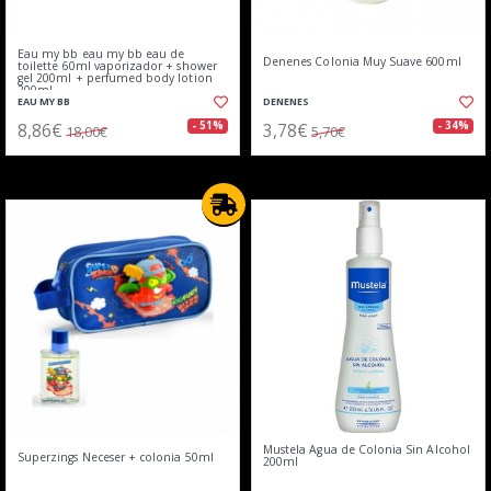
Eau my bb eau my bb eau de
Denenes Colonia Muy Suave 600ml
toilette 60ml vaporizador + shower
gel 200ml + perfumed body lotion
200ml
EAU MY BB
DENENES
8,86€
3,78€
- 51%
- 34%
18,00€
5,70€
Mustela Agua de Colonia Sin Alcohol
Superzings Neceser + colonia 50ml
200ml