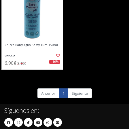
Chicco Baby Agua Spray +0m 150ml
CHICCO
6,90€
- 16%
8,19€
Anterior
1
Siguiente
Síguenos en: