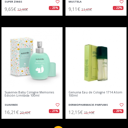
SUPER ZINGS
MUSTELA
9,65€
9,11€
- 25%
- 22%
12,90€
11,65€
Suavinex Baby Cologne Memories
Genuina Eau de Cologne 1714 Atom
Edición Limitada 100ml
100ml
SUAVINEX
DERMOPHARMACIE-PARFUMS
16,21€
12,15€
- 21%
- 20%
20,42€
15,10€