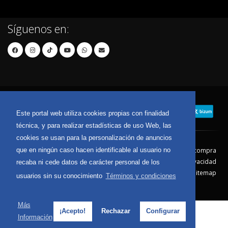
Síguenos en:
Este portal web utiliza cookies propias con finalidad
técnica, y para realizar estadísticas de uso Web, las
cookies se usan para la personalización de anuncios
que en ningún caso hacen identificable al usuario no
Contacto
Aviso Legal
Condiciones de compra
Política de envíos
Política de devolución
Política de Privacidad
recaba ni cede datos de carácter personal de los
Política de Cookies
Sitemap
usuarios sin su conocimiento
Términos y condiciones
© 2026 - Todos los derechos reservados.
Más
¡Acepto!
Rechazar
Configurar
Información