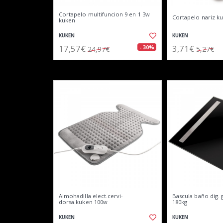
Cortapelo multifuncion 9 en 1 3w
Cortapelo nariz k
kuken
KUKEN
KUKEN
17,57€
3,71€
- 30%
24,97€
5,27€
Almohadilla elect.cervi-
Bascula baño dig. 
dorsa.kuken 100w
180kg
KUKEN
KUKEN