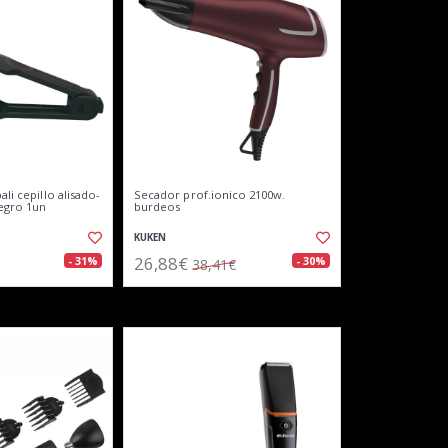
ali cepillo alisado-
Secador prof.ionico 2100w.
egro 1un
burdeos
KUKEN
26,88€
- 31%
- 30%
38,41€