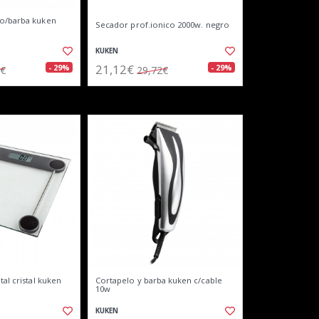
po/barba kuken
Secador prof.ionico 2000w. negro
KUKEN
21,12€
- 29%
- 29%
5€
29,72€
tal cristal kuken
Cortapelo y barba kuken c/cable
10w
KUKEN