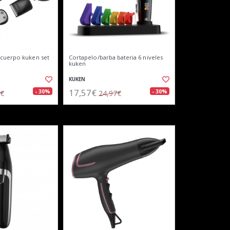
/cuerpo kuken set
Cortapelo/barba bateria 6 niveles
kuken
KUKEN
17,57€
- 30%
- 30%
7€
24,97€