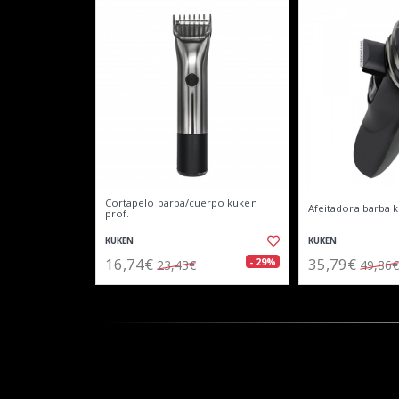
Cortapelo barba/cuerpo kuken
Afeitadora barba 
prof.
KUKEN
KUKEN
16,74€
35,79€
- 29%
23,43€
49,86€