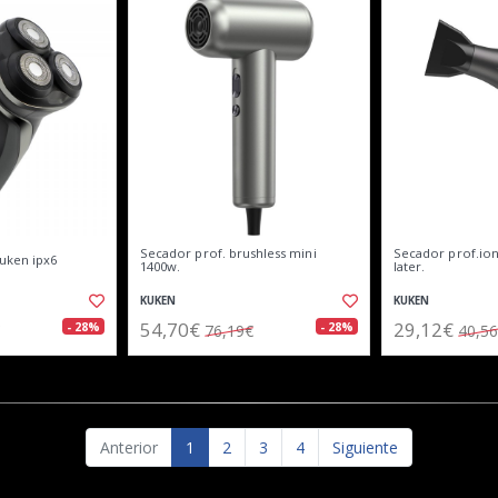
Secador prof. brushless mini
Secador prof.ion
kuken ipx6
1400w.
later.
KUKEN
KUKEN
54,70€
29,12€
- 28%
- 28%
76,19€
40,5
Anterior
1
2
3
4
Siguiente