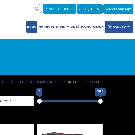
Acceso clientes
Registrarse
Powered by
Translate
INICIO
NUTRICIÓN SPORT
DIETÉTICA NATURAL
CARRITO
HOGAR
ELECTRODOMÉSTICOS
CUIDADO PERSONAL
3
351
denar