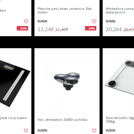
Plancha pelo alisar ceramica 35w
Afeitadora cuer
uken
kuken
waterproof
KUKEN
KUKEN
22,24€
20,26€
- 30%
- 29%
31,46€
28,6
grasa corp.kuken
Bascula baño digi
Rec. afeitadora 32683 cuchillas
180kg
KUKEN
KUKEN