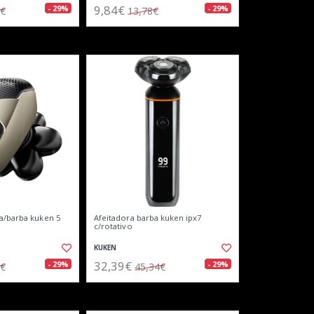
9,84€
- 29%
- 29%
5€
13,78€
a/barba kuken 5
Afeitadora barba kuken ipx7
c/rotativo
KUKEN
32,39€
- 29%
- 29%
1€
45,34€