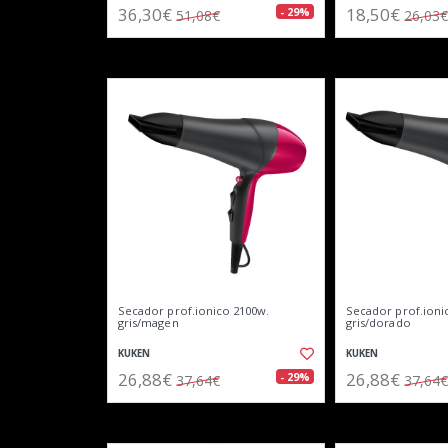
36,30€
18,50€
- 29%
51,08€
26,03€
Secador prof.ionico 2100w.
Secador prof.ioni
gris/magen
gris/dorado
KUKEN
KUKEN
26,88€
26,88€
- 29%
37,64€
37,64€