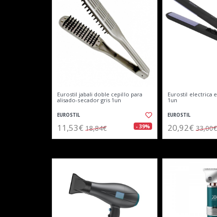
Eurostil jabali doble cepillo para
Eurostil electrica e
alisado-secador gris 1un
1un
EUROSTIL
EUROSTIL
11,53€
20,92€
- 39%
18,84€
33,00€