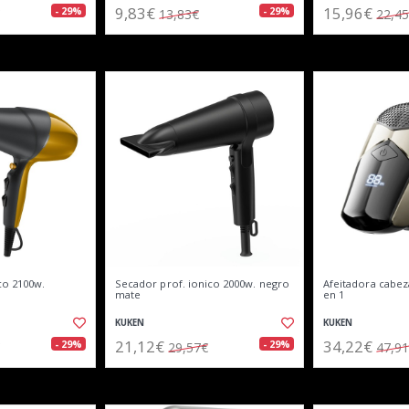
9,83€
15,96€
- 29%
- 29%
13,83€
22,4
co 2100w.
Secador prof. ionico 2000w. negro
Afeitadora cabez
mate
en 1
KUKEN
KUKEN
21,12€
34,22€
- 29%
- 29%
29,57€
47,9