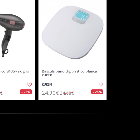
ico 2400w ac gris
Bascula baño dig.plastico blanca
kuken
KUKEN
24,90€
- 28%
- 28%
6€
34,68€