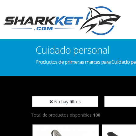
Cuidado personal
Productos de primeras marcas para Cuidado pe
No hay filtros
Total de productos disponibles
108