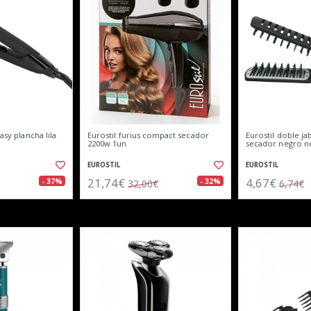
asy plancha lila
Eurostil furius compact secador
Eurostil doble jab
2200w 1un
secador negro n
EUROSTIL
EUROSTIL
21,74€
4,67€
- 37%
- 32%
32,00€
6,74€