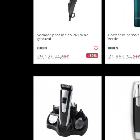
Secador prof.ionico 2400w ac
Cortapelo barba/
gris/azul
verde
KUKEN
KUKEN
29,12€
21,95€
- 30%
41,60€
31,21€