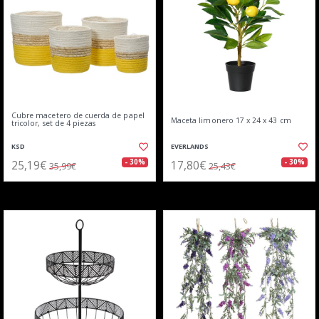
Cubre macetero de cuerda de papel
Maceta limonero 17 x 24 x 43 cm
tricolor, set de 4 piezas
KSD
EVERLANDS
25,19€
17,80€
- 30%
- 30%
35,99€
25,43€