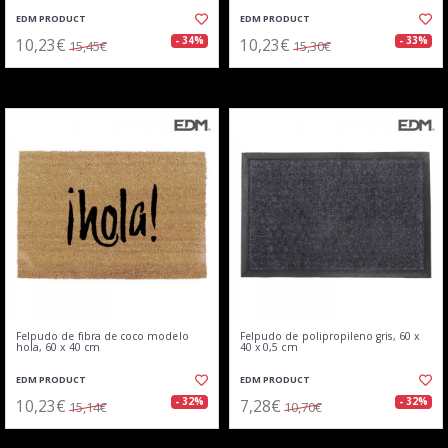
EDM PRODUCT
EDM PRODUCT
10,23€
10,23€
- 34%
- 33%
15,45€
15,30€
Felpudo de fibra de coco modelo
Felpudo de polipropileno gris, 60 x
hola, 60 x 40 cm
40 x 0,5 cm
EDM PRODUCT
EDM PRODUCT
10,23€
7,28€
- 32%
- 32%
15,14€
10,70€