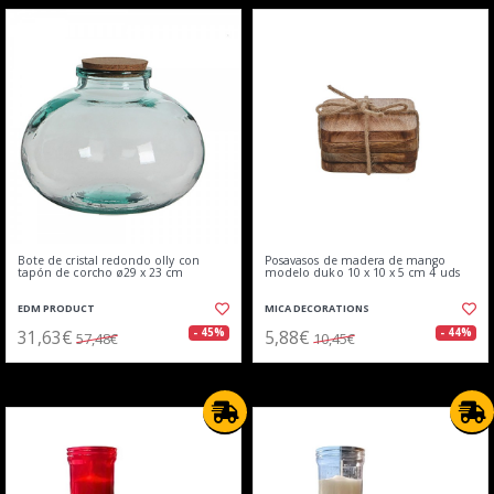
Bote de cristal redondo olly con
Posavasos de madera de mango
tapón de corcho ø29 x 23 cm
modelo duko 10 x 10 x 5 cm 4 uds
EDM PRODUCT
MICA DECORATIONS
31,63€
5,88€
- 45%
- 44%
57,48€
10,45€