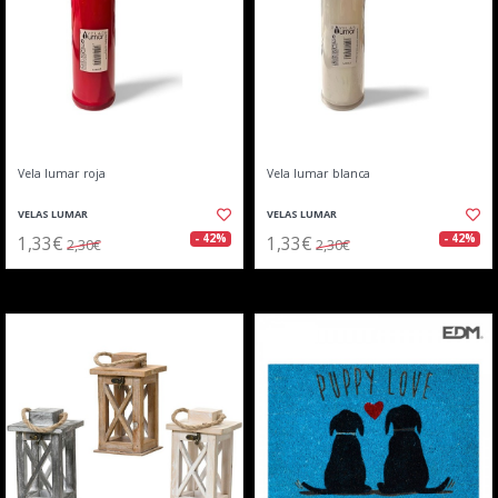
Vela lumar roja
Vela lumar blanca
VELAS LUMAR
VELAS LUMAR
1,33€
1,33€
- 42%
- 42%
2,30€
2,30€