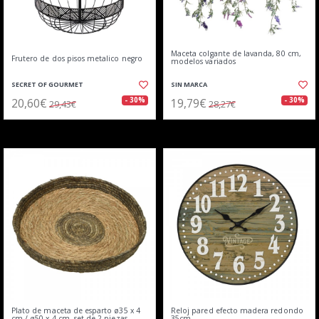
Maceta colgante de lavanda, 80 cm,
Frutero de dos pisos metalico negro
modelos variados
SECRET OF GOURMET
SIN MARCA
20,60€
19,79€
- 30%
- 30%
29,43€
28,27€
Plato de maceta de esparto ø35 x 4
Reloj pared efecto madera redondo
cm / ø50 x 4 cm, set de 2 piezas
35cm