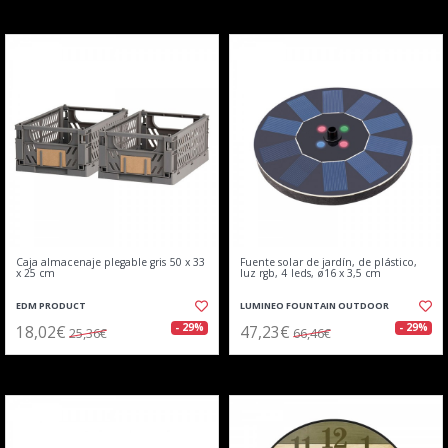
Caja almacenaje plegable gris 50 x 33
Fuente solar de jardín, de plástico,
x 25 cm
luz rgb, 4 leds, ø16 x 3,5 cm
EDM PRODUCT
LUMINEO FOUNTAIN OUTDOOR
18,02€
47,23€
- 29%
- 29%
25,36€
66,46€