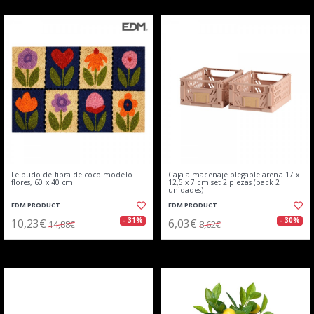
Felpudo de fibra de coco modelo
Caja almacenaje plegable arena 17 x
flores, 60 x 40 cm
12,5 x 7 cm set 2 piezas (pack 2
unidades)
EDM PRODUCT
EDM PRODUCT
10,23€
6,03€
- 31%
- 30%
14,88€
8,62€