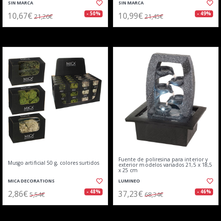
SIN MARCA
SIN MARCA
10,67€
10,99€
- 50%
- 49%
21,26€
21,45€
Fuente de poliresina para interior y
Musgo artificial 50 g, colores surtidos
exterior modelos variados 21,5 x 18,5
x 25 cm
MICA DECORATIONS
LUMINEO
2,86€
37,23€
- 48%
- 46%
5,54€
68,34€