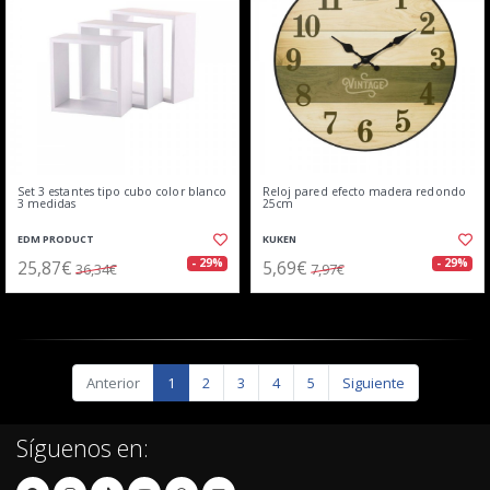
Set 3 estantes tipo cubo color blanco
Reloj pared efecto madera redondo
3 medidas
25cm
EDM PRODUCT
KUKEN
25,87€
5,69€
- 29%
- 29%
36,34€
7,97€
Anterior
1
2
3
4
5
Siguiente
Síguenos en: