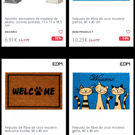
Farolillo decorativo de madera de
Felpudo de fibra de coco modelo
abeto, colores surtidos, 11 x 11 x 18,5
perros, 60 x 40 cm
cm
DECORIS
EDM PRODUCT
6,91€
10,23€
- 38%
- 34%
11,17€
15,61€
Felpudo de fibra de coco modelo
Felpudo de fibra de coco modelo
welcome huella, 60 x 40 cm
gatos, 60 x 40 cm