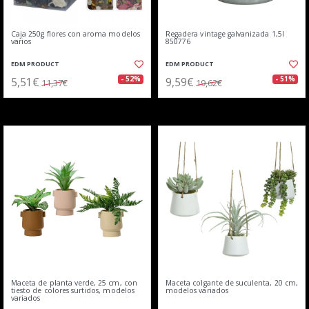
Caja 250g flores con aroma modelos
Regadera vintage galvanizada 1,5l
varios
850776
EDM PRODUCT
EDM PRODUCT
5,51€
9,59€
- 52%
- 51%
11,37€
19,62€
Maceta de planta verde, 25 cm, con
Maceta colgante de suculenta, 20 cm,
tiesto de colores surtidos, modelos
modelos variados
variados