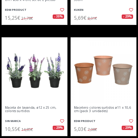
EDM PRODUCT
KUKEN
15,25€
5,69€
- 30%
- 29%
21,78€
8,01€
Maceta de lavanda, ø12 x 25 cm,
Macetero colores surtidos ø11 x 10,6
colores surtidos
cm (pack 3 unidades)
SIN MARCA
EDM PRODUCT
10,55€
5,03€
- 29%
- 29%
14,85€
7,08€