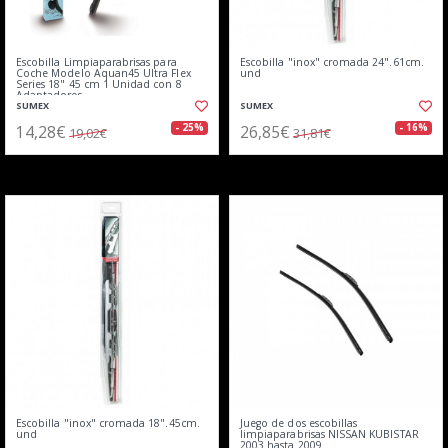
Escobilla Limpiaparabrisas para
Escobilla "inox" cromada 24".61cm.
Coche Modelo Aquan45 Ultra Flex
und
Series 18" 45 cm 1 Unidad con 8
Adaptadores
SUMEX
SUMEX
14,28€
26,85€
- 25%
- 16%
19,02€
31,81€
Escobilla "inox" cromada 18".45cm.
Juego de dos escobillas
und
limpiaparabrisas NISSAN KUBISTAR
2003 hasta 2009