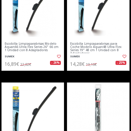
Escobilla Limpiaparabrisas Modelo
Escobilla Limpiaparabrisas para
Aquan66 Ultra Flex Series 26" 66 cm
Coche Modelo Aquan48 Ultra Flex
1 Unidad con 8 Adaptadores
Series 19" 48 cm 1 Unidad con 8
Adaptadores
SUMEX
SUMEX
16,89€
14,28€
- 26%
- 25%
22,82€
19,16€