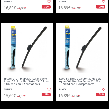
SUMEX
SUMEX
16,89€
16,89€
- 30%
- 29%
24,03€
23,69€
Escobilla Limpiaparabrisas Modelo
Escobilla Limpiaparabrisas Modelo
Aquan53 Ultra Flex Series 19" 51 cm
Aquan66 Ultra Flex Series 23" 58 cm
1 Unidad con 8 Adaptadores
1 Unidad con 8 Adaptadores
SUMEX
SUMEX
15,60€
16,89€
- 28%
- 28%
21,56€
23,34€