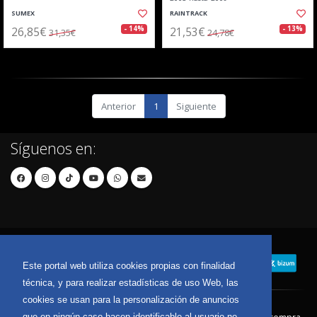
SUMEX
RAINTRACK
26,85€
21,53€
- 14%
- 13%
31,35€
24,78€
Anterior
1
Siguiente
Síguenos en:
Este portal web utiliza cookies propias con finalidad
técnica, y para realizar estadísticas de uso Web, las
cookies se usan para la personalización de anuncios
que en ningún caso hacen identificable al usuario no