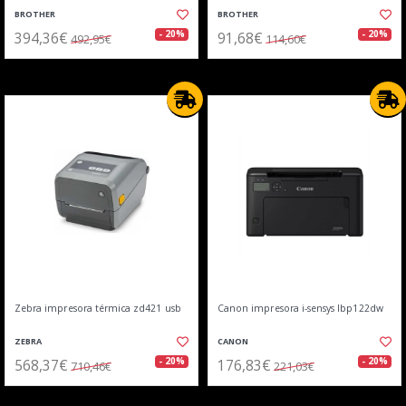
BROTHER
BROTHER
394,36€
91,68€
- 20%
- 20%
492,95€
114,60€
Zebra impresora térmica zd421 usb
Canon impresora i-sensys lbp122dw
ZEBRA
CANON
568,37€
176,83€
- 20%
- 20%
710,46€
221,03€