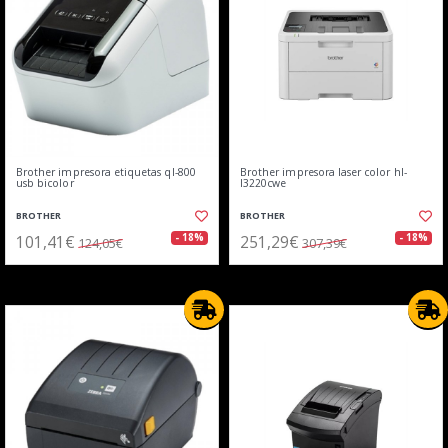
Brother impresora etiquetas ql-800
Brother impresora laser color hl-
usb bicolor
l3220cwe
BROTHER
BROTHER
101,41€
251,29€
- 18%
- 18%
124,05€
307,39€