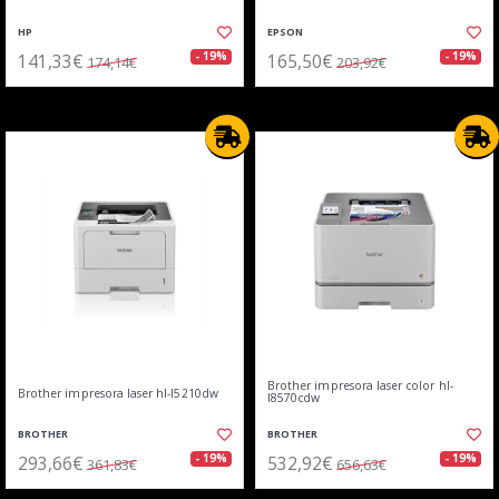
HP
EPSON
141,33€
165,50€
- 19%
- 19%
174,14€
203,92€
Brother impresora laser color hl-
Brother impresora laser hl-l5210dw
l8570cdw
BROTHER
BROTHER
293,66€
532,92€
- 19%
- 19%
361,83€
656,63€