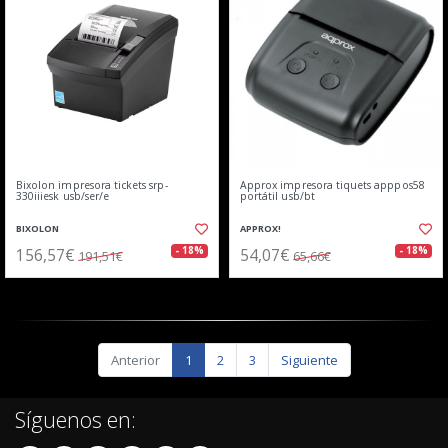
Bixolon impresora tickets srp-
Approx impresora tiquets apppos58
330iiiesk usb/ser/e
portátil usb/bt
BIXOLON
APPROX!
156,57€
54,07€
- 18%
- 18%
191,51€
65,66€
Anterior
1
2
3
Siguiente
Síguenos en: