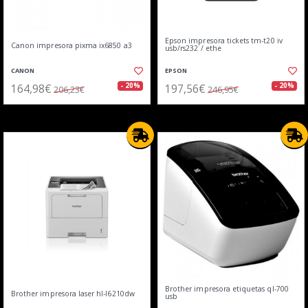
Epson impresora tickets tm-t20 iv
Canon impresora pixma ix6850 a3
usb/rs232 / ethe
CANON
EPSON
164,98€
197,56€
- 20%
- 20%
206,23€
246,95€
Brother impresora etiquetas ql-700
Brother impresora laser hl-l6210dw
usb