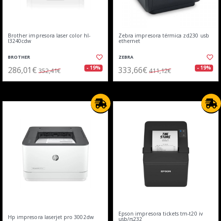
Brother impresora laser color hl-
Zebra impresora térmica zd230 usb
l3240cdw
ethernet
BROTHER
ZEBRA
286,01€
333,66€
- 19%
- 19%
352,41€
411,12€
Epson impresora tickets tm-t20 iv
Hp impresora laserjet pro 3002dw
usb/rs232