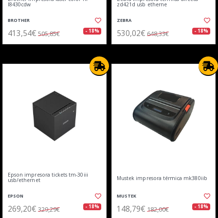
l8430cdw
zd421d usb etherne
BROTHER
ZEBRA
413,54€
530,02€
- 18%
- 18%
505,85€
648,33€
Epson impresora tickets tm-30iii
Mustek impresora térmica mk380iib
usb/ethernet
EPSON
MUSTEK
269,20€
148,79€
- 18%
- 18%
329,29€
182,00€