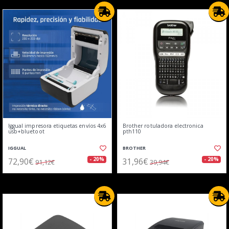
Iggual impresora etiquetas envíos 4x6
Brother rotuladora electronica
usb+bluetoot
pth110
IGGUAL
BROTHER
72,90€
31,96€
- 20%
- 20%
91,12€
39,94€