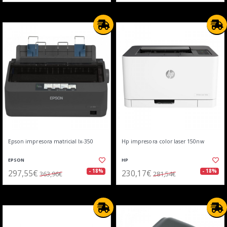
Epson impresora matricial lx-350
Hp impresora color laser 150nw
EPSON
HP
297,55€
230,17€
- 18%
- 18%
363,96€
281,54€