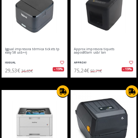
Iggual impresora térmica tickets tp
Approx impresora tiquets
easy 58 usb+rj
aapos80am usb/ lan
IGGUAL
APPROX!
29,53€
75,24€
- 19%
- 19%
36,65€
92,71€