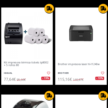
Kit impresora térmica tickets tp8002
Brother impresora laser hl-l1240w
+ 5 rollos 80
IGGUAL
BROTHER
77,64€
115,16€
- 19%
- 18%
95,66€
140,87€