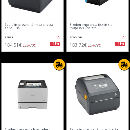
Zebra impresora térmica directa
Bixolon impresora tickets srp-
zd220 usb
350plusvk usb/eth
ZEBRA
BIXOLON
184,51€
183,72€
- 18%
- 18%
225,70€
224,73€
Brother impresora laser color hl-
Zebra impresora térmica directa