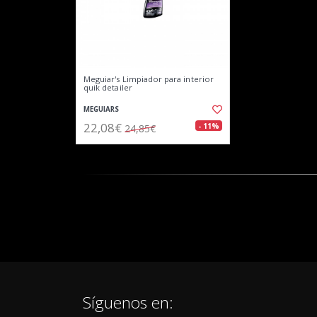
Meguiar's Limpiador para interior
quik detailer
MEGUIARS
22,08€
- 11%
24,85€
Síguenos en: