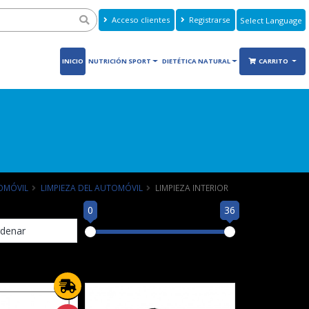
Acceso clientes
Registrarse
Powered by
Translate
INICIO
NUTRICIÓN SPORT
DIETÉTICA NATURAL
CARRITO
OMÓVIL
LIMPIEZA DEL AUTOMÓVIL
LIMPIEZA INTERIOR
0
36
denar