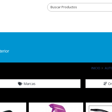
terior
INICIO
AUT
Marcas
Or