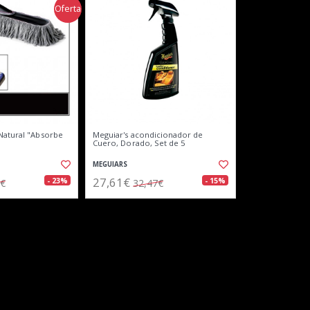
Oferta
Natural "Absorbe
Meguiar's acondicionador de
Cuero, Dorado, Set de 5
MEGUIARS
27,61€
- 23%
- 15%
0€
32,47€