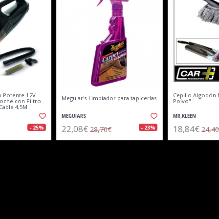
o Potente 12V
Cepillo Algodón 
Meguiar's Limpiador para tapicerías
oche con Filtro
Polvo"
Cable 4,5M
MEGUIARS
MR.KLEEN
22,08€
18,84€
- 25%
- 23%
28,70€
24,4