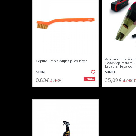
Aspirador de Man
Cepillo limpia-bujias puas laton
120W Aspiradora C
Lavable Hepa con 
STEIN
SUMEX
0,83€
35,09€
- 30%
1,18€
47,06€