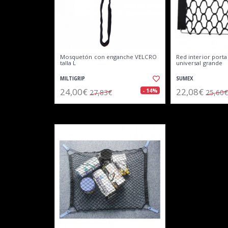
Mosquetón con enganche VELCRO
Red interior porta
talla L
universal grande
MILTIGRIP
SUMEX
24,00€
22,08€
- 14%
27,83€
25,60€