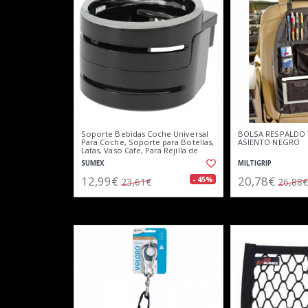
Soporte Bebidas Coche Universal
BOLSA RESPALDO
Para Coche, Soporte para Botellas,
ASIENTO NEGRO
Latas, Vaso Cafe, Para Rejilla de
Ventilación de Coche
SUMEX
MILTIGRIP
12,99€
20,78€
- 45%
23,61€
26,88€