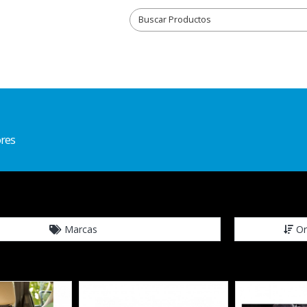
res
Marcas
Or