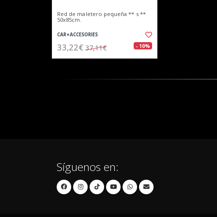
Red de maletero pequeña ** s **
50x85cm.
CAR+ACCESORIES
33,22€
- 10%
37,11€
Síguenos en: