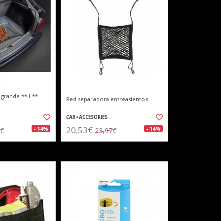
grande ** l **
Red separadora entreasientos
CAR+ACCESORIES
20,53€
- 14%
- 14%
2€
23,97€