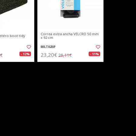
Correa extra ancha VELCRO 50 mm
etero boot tidy
x 92 cm
MILTIGRIP
23,20€
- 12%
- 11%
3€
26,11€