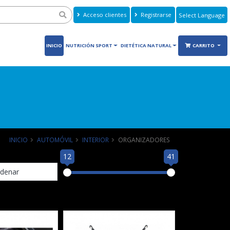
Acceso clientes
Registrarse
Powered by
Translate
INICIO
NUTRICIÓN SPORT
DIETÉTICA NATURAL
CARRITO
INICIO
AUTOMÓVIL
INTERIOR
ORGANIZADORES
12
41
denar