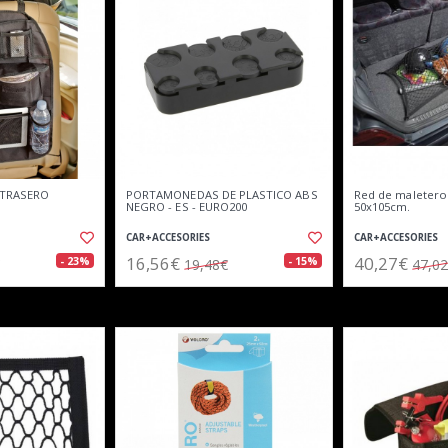
 TRASERO
PORTAMONEDAS DE PLASTICO ABS
Red de maletero 
NEGRO - ES - EURO200
50x105cm.
CAR+ACCESORIES
CAR+ACCESORIES
16,56€
40,27€
- 23%
- 15%
19,48€
47,0