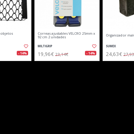
 objetos
Correas ajustables VELCRO 25mm x
Organizador mal
92 cm 2 unidades
MILTIGRIP
SUMEX
19,96€
24,63€
- 14%
- 14%
23,14€
27,9