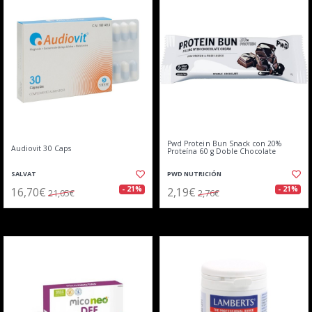
Pwd Protein Bun Snack con 20%
Audiovit 30 Caps
Proteína 60 g Doble Chocolate
SALVAT
PWD NUTRICIÓN
16,70€
2,19€
- 21%
- 21%
21,05€
2,76€