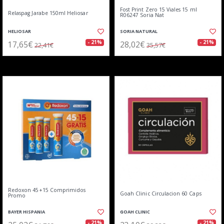
Fost Print Zero 15 Viales 15 ml
Relaspag Jarabe 150ml Heliosar
R06247 Soria Nat
HELIOSAR
SORIA NATURAL
17,65€
28,02€
- 21%
- 21%
22,41€
35,57€
Redoxon 45+15 Comprimidos
Goah Clinic Circulacion 60 Caps
Promo
BAYER HISPANIA
GOAH CLINIC
- 21%
- 21%