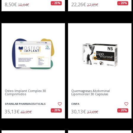
8,50€
22,26€
- 20%
- 20%
10,64€
27,85€
Osteo Implant Complex 30
Quemagrasas Abdominal
Comprimidos
Lipomorosil 30 Capsulas
SPAINLAB PHARMACEUTICALS
CINFA
35,13€
30,13€
- 20%
- 20%
43,95€
37,69€