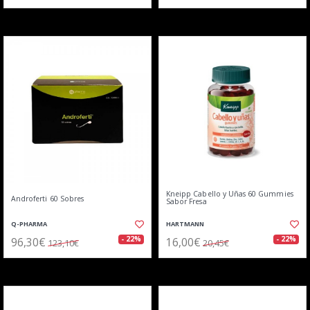
Kneipp Cabello y Uñas 60 Gummies
Androferti 60 Sobres
Sabor Fresa
Q-PHARMA
HARTMANN
96,30€
16,00€
- 22%
- 22%
123,10€
20,45€