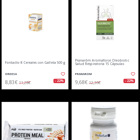
Pranarôm Aromaforce Oleobiotic
Fontactiv 8 Cereales con Galleta 500 g
Salud Respiratoria 15 Cápsulas
ORDESA
PRANAROM
8,83€
9,68€
- 22%
- 22%
11,28€
12,36€