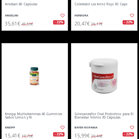
Aredsan 60 Capsulas
Colestabil Lra Arroz Rojo 30 Caps
ANGELINI
HERBORA
35,61€
20,47€
- 22%
- 22%
45,53€
26,17€
Kneipp Multivitaminas 60 Gummies
Ginecanesflor Oral Probiótico para El
Sabor Limon y N
Bienestar Íntimo 30 Cápsulas
KNEIPP
BAYER HISPANIA
15,41€
15,99€
- 22%
- 22%
19,70€
20,44€