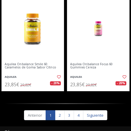
Aquilea Onbalance Smile 60
Aquilea Onbalance Focus 60
Caramelos de Goma Sabor Cítrico
Gummies Cereza
AQUILEA
AQUILEA
23,85€
23,85€
- 20%
- 20%
29,82€
29,82€
Anterior
1
2
3
4
Siguiente