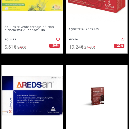
Aquilea te verde drenaje infusión
Gynefer 30 Cápsulas
bienenestar 20 bolsitas 1un
AQUILEA
GYNEA
5,61€
19,24€
- 30%
- 22%
8,00€
24,60€