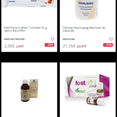
Pwd Protein Meal 1 Unidad 35 g
Heliosar Namuspag Namusar 60
Sabor Banoffee
Cápsulas
PWD NUTRICIÓN
HELIOSAR
2,06€
21,16€
- 22%
- 21%
2,63€
26,87€