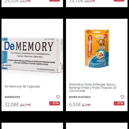
25,02€
23,10€
31,76€
29,32€
Redoxitos Extra Defensas Sabor
De Memory 60 Capsulas
Naranja Fresa y Fruta Tropical 25
Gominolas
DEMEMORY
BAYER HISPANIA
32,08€
6,93€
- 21%
- 21%
40,71€
8,74€