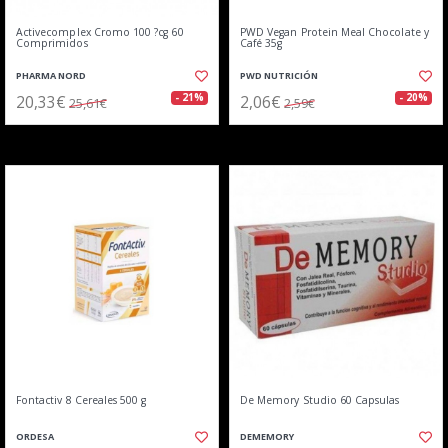
Activecomplex Cromo 100 ?cg 60
PWD Vegan Protein Meal Chocolate y
Comprimidos
Café 35g
PHARMA NORD
PWD NUTRICIÓN
20,33€
2,06€
- 21%
- 20%
25,61€
2,59€
Fontactiv 8 Cereales 500 g
De Memory Studio 60 Capsulas
ORDESA
DEMEMORY