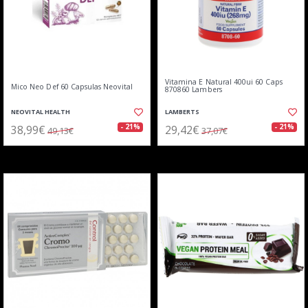
Vitamina E Natural 400ui 60 Caps
Mico Neo Def 60 Capsulas Neovital
870860 Lambers
NEOVITAL HEALTH
LAMBERTS
38,99€
29,42€
- 21%
- 21%
49,13€
37,07€