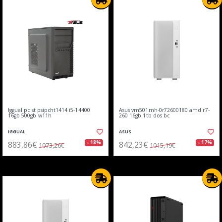
Iggual pc st psipcht1414 i5-14400
Asus vm501mh-0r72600180 amd r7-
16gb 500gb w11h
260 16gb 1tb dos bc
IGGUAL
ASUS
883,86€
842,23€
- 18%
- 17%
1073,26€
1015,19€