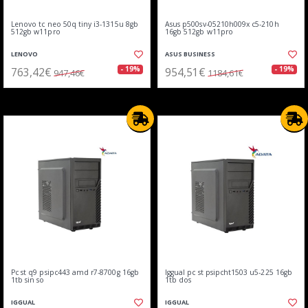
Lenovo tc neo 50q tiny i3-1315u 8gb
Asus p500sv-05210h009x c5-210h
512gb w11pro
16gb 512gb w11pro
LENOVO
ASUS BUSINESS
763,42€
954,51€
- 19%
- 19%
947,46€
1184,61€
Pc st q9 psipc443 amd r7-8700g 16gb
Iggual pc st psipcht1503 u5-225 16gb
1tb sin so
1tb dos
IGGUAL
IGGUAL