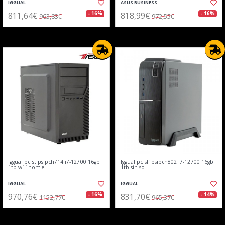
IGGUAL
ASUS BUSINESS
811,64€
818,99€
- 16%
- 16%
963,83€
972,55€
Iggual pc st psipch714 i7-12700 16gb
Iggual pc sff psipch802 i7-12700 16gb
1tb w11home
1tb sin so
IGGUAL
IGGUAL
970,76€
831,70€
- 16%
- 14%
1152,77€
965,37€