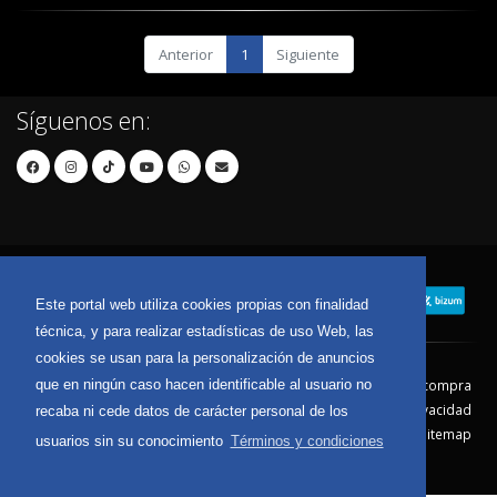
Anterior
1
Siguiente
Síguenos en:
Este portal web utiliza cookies propias con finalidad
técnica, y para realizar estadísticas de uso Web, las
cookies se usan para la personalización de anuncios
que en ningún caso hacen identificable al usuario no
Contacto
Aviso Legal
Condiciones de compra
Política de envíos
Política de devolución
Política de Privacidad
recaba ni cede datos de carácter personal de los
Política de Cookies
Sitemap
usuarios sin su conocimiento
Términos y condiciones
© 2026 - Todos los derechos reservados.