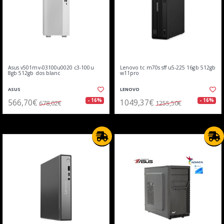
Asus v501mv-03100u0020 c3-100u
Lenovo tc m70s sff u5-225 16gb 512gb
8gb 512gb dos blanc
w11pro
ASUS
LENOVO
566,70€
1049,37€
- 16%
- 16%
678,02€
1255,50€