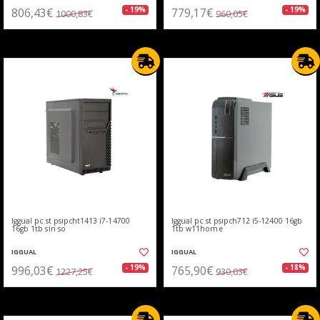
806,43€
779,17€
- 19%
- 19%
1000,83€
960,05€
Iggual pc st psipcht1413 i7-14700
Iggual pc st psipch712 i5-12400 16gb
16gb 1tb sin so
1tb w11home
IGGUAL
IGGUAL
996,03€
765,90€
- 19%
- 18%
1227,25€
930,03€