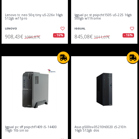
Lenovo tc neo 50q tiny u5-226v 16gb
Iggual pc st psipcht1505 u5-225 16gb
512gb w11pro
500gb w11home
LENOVO
IGGUAL
908,43€
845,08€
- 16%
- 16%
1086,87€
1011,07€
Iggual pc sff psipchf1409 i5-14400
Asus p500sv-05210h0020 c5-210h
16gb 1tb sin so
16gb 512gb dos