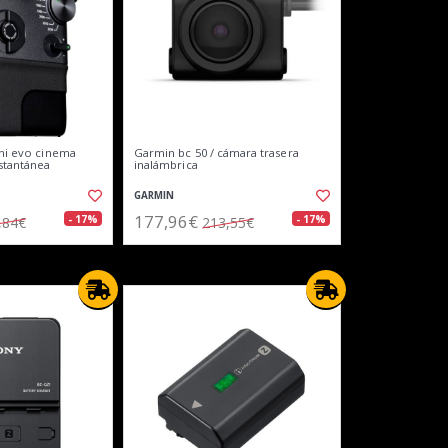
ini evo cinema
Garmin bc 50 / cámara trasera
nstantánea
inalámbrica
GARMIN
177,96€
- 17%
- 17%
,84€
213,55€