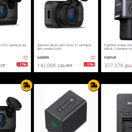
110 / cámara de
Garmin dash cam mini 3 / cámara
Fujifilm instax m
de conducción
black / cámara i
GARMIN
FUJIFILM
142,00€
377,37€
- 17%
- 17%
22€
170,40€
452