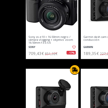
Sony zv-e10 + 16-50mm negro /
Garmin dash cam x
cámara vlogging + objetivo zoom
conducción
16-50mm f3.5-5.6
SONY
GARMIN
709,43€
189,35€
- 17%
851,32€
227,