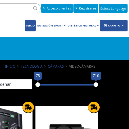
Acceso clientes
Registrarse
Powered by
Translate
INICIO
NUTRICIÓN SPORT
DIETÉTICA NATURAL
CARRITO
INICIO
TECNOLOGÍA
CÁMARAS
VIDEOCÁMARAS
78
710
denar