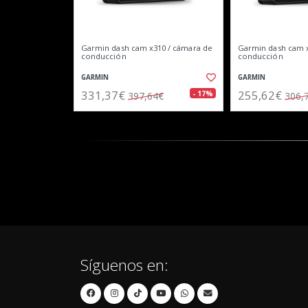
Garmin dash cam x310 / cámara de
Garmin dash cam x
conducción
conducción
GARMIN
GARMIN
331,37€
255,62€
- 17%
397,64€
306,
Síguenos en: