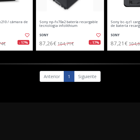
210 / cámara de
Sony np-fv70a2 batería recargable
Sony bc-qz1 carg
tecnologia infolithium
de batería recar
SONY
SONY
87,26€
87,21€
- 17%
- 17%
74€
104,71€
104,
Anterior
1
Siguiente