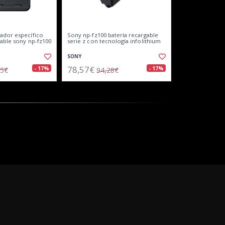
ador específico
Sony np-fz100 batería recargable
gable sony np-fz100
serie z con tecnología infolithium
SONY
78,57€
- 17%
- 17%
65€
94,28€