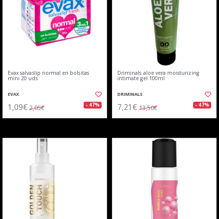
Evax salvaslip normal en bolsitas
Driminals aloe vera moisturizing
mini 20 uds
intimate gel 100ml
EVAX
DRIMINALS
1,09€
7,21€
- 47%
- 47%
2,05€
13,50€