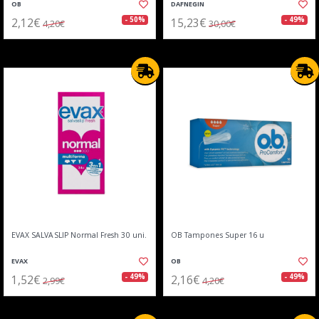
OB
DAFNEGIN
2,12€
15,23€
- 50%
- 49%
4,20€
30,00€
EVAX SALVASLIP Normal Fresh 30 uni.
OB Tampones Super 16 u
EVAX
OB
1,52€
2,16€
- 49%
- 49%
2,99€
4,20€