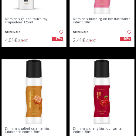
Driminals golden touch toy
Driminals bubblegum kiss lubricante
limpiadora 125ml
intimo 30ml
DRIMINALS
DRIMINALS
4,01€
2,41€
- 47%
- 46%
7,50€
4,50€
Driminals salted caramel kiss
Driminals cherry kiss lubricante
lubricante intimo 30ml
intimo 30ml