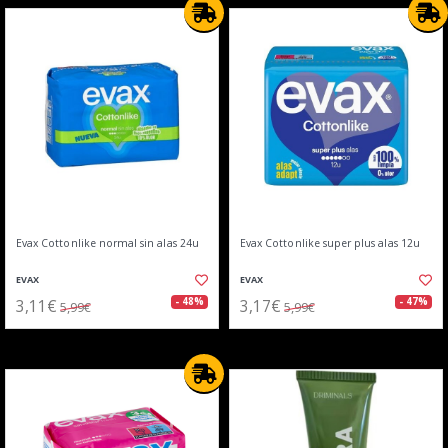
Evax Cottonlike normal sin alas 24u
Evax Cottonlike super plus alas 12u
EVAX
EVAX
3,11€
3,17€
- 48%
- 47%
5,99€
5,99€