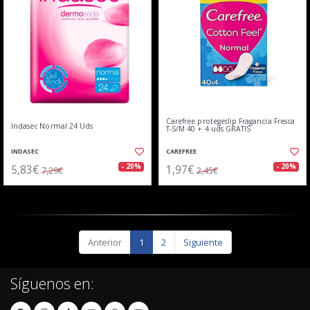
Carefree protegeslip Fragancia Fresca
Indasec Normal 24 Uds
T-S/M 40 + 4 uds GRATIS
INDASEC
CAREFREE
5,83€
1,97€
- 20%
- 20%
7,29€
2,45€
Anterior
1
2
Siguiente
Síguenos en: