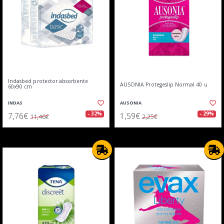
Indasbed protector absorbente
AUSONIA Protegeslip Normal 40 u
60x90 cm
INDAS
AUSONIA
7,76€
1,59€
- 32%
- 29%
11,46€
2,25€