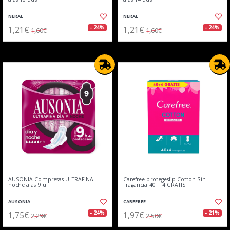
NERAL
NERAL
1,21€
1,21€
- 24%
- 24%
1,60€
1,60€
AUSONIA Compresas ULTRAFINA
Carefree protegeslip Cotton Sin
noche alas 9 u
Fragancia 40 + 4 GRATIS
AUSONIA
CAREFREE
1,75€
1,97€
- 24%
- 21%
2,29€
2,50€