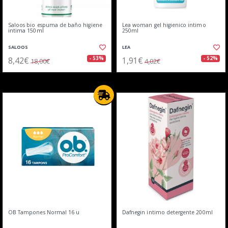
Saloos bio espuma de baño higiene
Lea woman gel higienico intimo
intima 150ml
250ml
SALOOS
LEA
8,42€
1,91€
- 53%
- 52%
18,00€
4,02€
OB Tampones Normal 16 u
Dafnegin intimo detergente 200ml