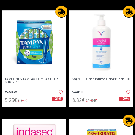
TAMPONES TAMPAX COMPAK PEARL
Vagisil Higiene Intima Odor Block 500
SUPER 16U
ml
TAMPAX
VAGISIL
5,25€
8,82€
- 21%
- 20%
6,66€
11,04€