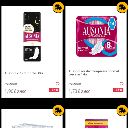
Ausonia air dry compresas normal
Ausonia clásica noche 10u
con alas 14u
AUSONIA
AUSONIA
1,90€
1,73€
- 34%
- 33%
2,90€
2,60€