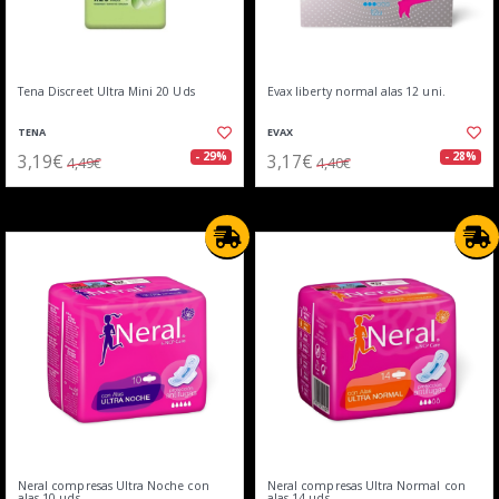
Tena Discreet Ultra Mini 20 Uds
Evax liberty normal alas 12 uni.
TENA
EVAX
3,19€
3,17€
- 29%
- 28%
4,49€
4,40€
Neral compresas Ultra Noche con
Neral compresas Ultra Normal con
alas 10 uds
alas 14 uds