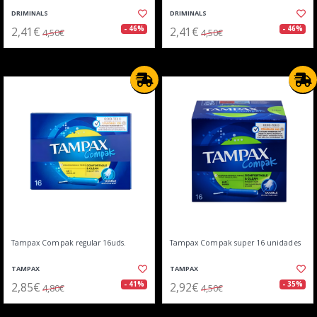
DRIMINALS
DRIMINALS
2,41€
2,41€
- 46%
- 46%
4,50€
4,50€
Tampax Compak regular 16uds.
Tampax Compak super 16 unidades
TAMPAX
TAMPAX
2,85€
2,92€
- 41%
- 35%
4,80€
4,50€